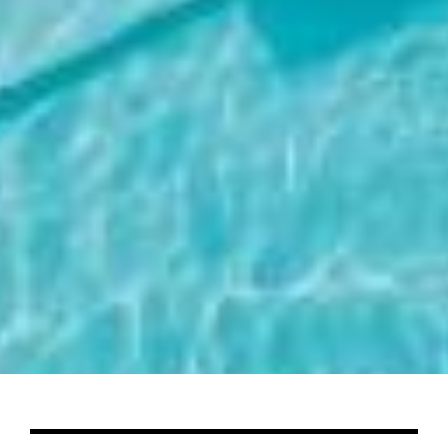
Diamo valore alla tua privacy
Utilizziamo i cookie per migliorare la tua esperienza di
navigazione, offrirti pubblicità o contenuti personalizzati
e analizzare il nostro traffico. Cliccando “Accetta tutti”,
acconsenti al nostro utilizzo dei cookie.
IT
Personalizza
Rifiuta tutto
Accettare tutto