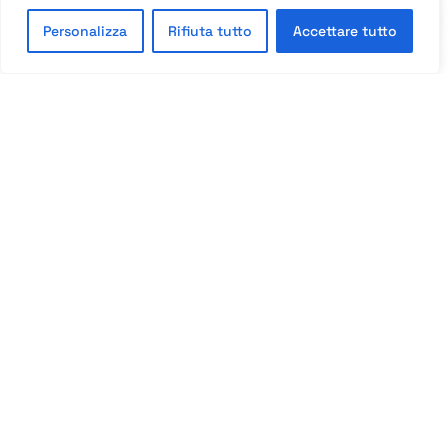
IT
Personalizza
Rifiuta tutto
Accettare tutto
OGNI EVENTO
È UN’ESPERIENZA
DA RICORDARE
Matrimoni, celebrazioni private e meeting aziendali
trovano qui la loro cornice ideale.
L’accoglienza, per noi, è un’arte coltivata con
passione: un servizio attento, ambienti curati in
ogni dettaglio e un ristorante che rappresenta il
fiore all’occhiello della Masseria.
Produciamo in loco un pregiato olio extravergine