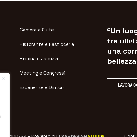
“Un luo
Camere e Suite
tra ulivi
Ristorante e Pasticceria
una corn
Piscina e Jacuzzi
bellezza
Meeting e Congressi
LAVORA C
Esperienze e Dintorni
i
VA 05078600722 – Powered by
Cooki