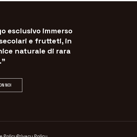
go esclusivo immerso
 secolari e frutteti, in
ice naturale di rara
.”
ON NOI
e Policy
Privacy Policy