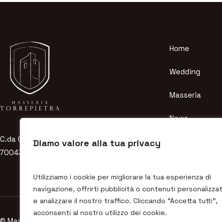
Home
Wedding
Masseria
News
C.da Grotta dell’acqua 338/A
Contatti
Diamo valore alla tua privacy
70043 Monopoli (BA) Italy
Utilizziamo i cookie per migliorare la tua esperienza di
navigazione, offrirti pubblicità o contenuti personalizzat
e analizzare il nostro traffico. Cliccando “Accetta tutti”,
acconsenti al nostro utilizzo dei cookie.
© Masseria Torre Pietra 2025 – All rights are reserved – P.I